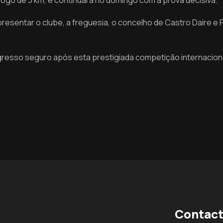
ogo de 3 km, e continuará no domingo com a prova decisiva.
resentar o clube, a freguesia, o concelho de Castro Daire e
resso seguro após esta prestigiada competição internaciona
Contact