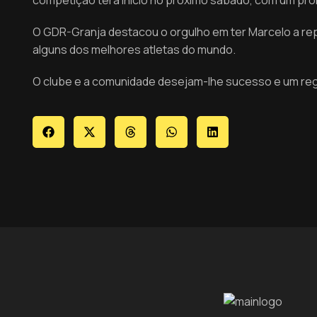
competição terá início no próximo sábado, com um pról
O GDR-Granja destacou o orgulho em ter Marcelo a rep
alguns dos melhores atletas do mundo.
O clube e a comunidade desejam-lhe sucesso e um reg